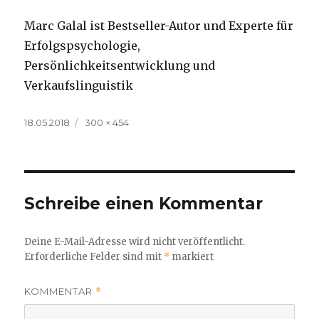
Marc Galal ist Bestseller-Autor und Experte für
Erfolgspsychologie,
Persönlichkeitsentwicklung und
Verkaufslinguistik
Veröffentlicht
Volle
18.05.2018
300 × 454
am
Größe
Schreibe einen Kommentar
Deine E-Mail-Adresse wird nicht veröffentlicht.
Erforderliche Felder sind mit
*
markiert
KOMMENTAR
*