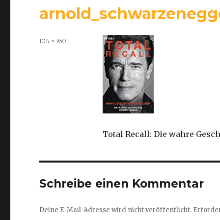
arnold_schwarzenegg
Volle
104 × 160
Größe
Total Recall: Die wahre Gesc
Schreibe einen Kommentar
Deine E-Mail-Adresse wird nicht veröffentlicht.
Erforder