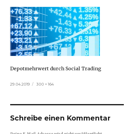
Depotmehrwert durch Social Trading
Veröffentlicht
Volle
29.04.2019
300 × 164
am
Größe
Schreibe einen Kommentar