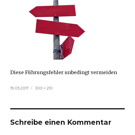
Diese Führungsfehler unbedingt vermeiden
Veröffentlicht
Volle
19.05.2017
300 × 210
am
Größe
Schreibe einen Kommentar