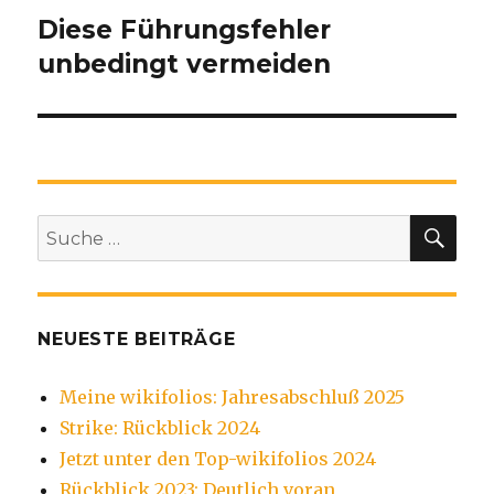
Diese Führungsfehler
unbedingt vermeiden
SU
Suche
nach:
NEUESTE BEITRÄGE
Meine wikifolios: Jahresabschluß 2025
Strike: Rückblick 2024
Jetzt unter den Top-wikifolios 2024
Rückblick 2023: Deutlich voran