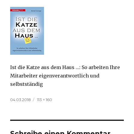
Ist die Katze aus dem Haus …: So arbeiten Ihre
Mitarbeiter eigenverantwortlich und
selbstständig
Veröffentlicht
Volle
04.03.2018
113 × 160
am
Größe
Schreibe einen Kommentar