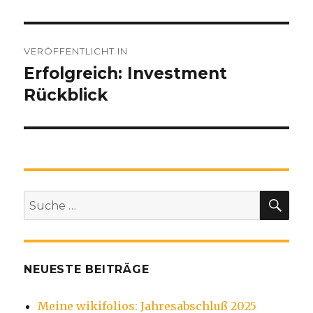
Beitragsnavigation
VERÖFFENTLICHT IN
Erfolgreich: Investment
Rückblick
SU
Suche
nach:
NEUESTE BEITRÄGE
Meine wikifolios: Jahresabschluß 2025