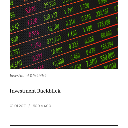
Investment Rückblick
Investment Rückblick
Veröffentlicht
Volle
01.01.2021
600 × 400
am
Größe