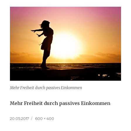
Mehr Freiheit durch passives Einkommen
Mehr Freiheit durch passives Einkommen
Veröffentlicht
Volle
20.05.2017
600 × 400
am
Größe