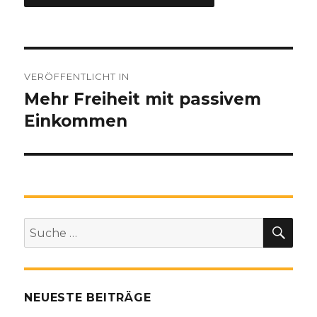
Beitragsnavigation
VERÖFFENTLICHT IN
Mehr Freiheit mit passivem
Einkommen
SU
Suche
nach:
NEUESTE BEITRÄGE