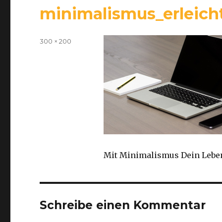
minimalismus_erleich
Volle
300 × 200
Größe
Mit Minimalismus Dein Leben
Schreibe einen Kommentar