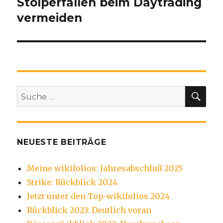
Stolperfallen beim Daytrading
vermeiden
SU
Suche
nach:
NEUESTE BEITRÄGE
Meine wikifolios: Jahresabschluß 2025
Strike: Rückblick 2024
Jetzt unter den Top-wikifolios 2024
Rückblick 2023: Deutlich voran