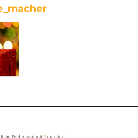
e_macher
liche Felder sind mit
*
markiert