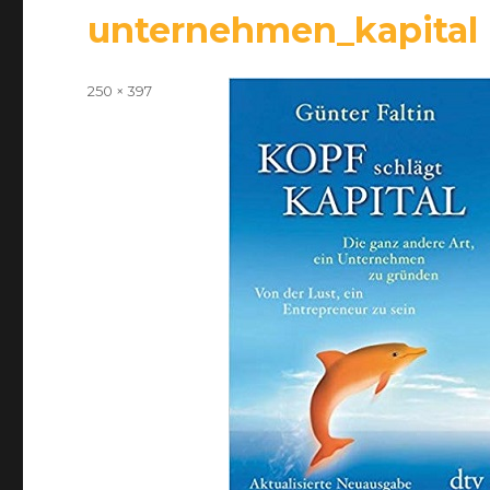
unternehmen_kapital
Volle
250 × 397
Größe