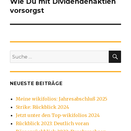
Wie Du mit Dividendenaktien
vorsorgst
SU
Suche
nach:
NEUESTE BEITRÄGE
Meine wikifolios: Jahresabschluß 2025
Strike: Rückblick 2024
Jetzt unter den Top-wikifolios 2024
Rückblick 2023: Deutlich voran