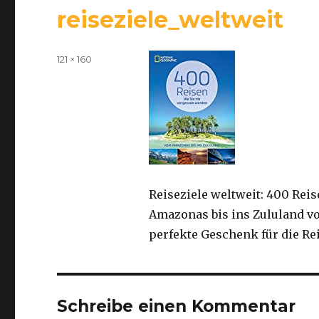
reiseziele_weltweit
Volle
121 × 160
Größe
Reiseziele weltweit: 400 Rei
Amazonas bis ins Zululand vo
perfekte Geschenk für die Re
Schreibe einen Kommentar