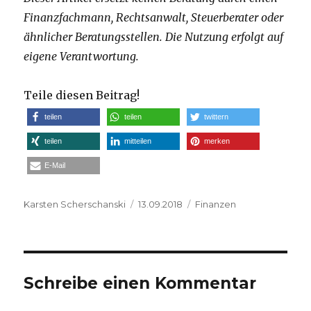
Finanzfachmann, Rechtsanwalt, Steuerberater oder
ähnlicher Beratungsstellen. Die Nutzung erfolgt auf
eigene Verantwortung.
Teile diesen Beitrag!
teilen
teilen
twittern
teilen
mitteilen
merken
E-Mail
Autor
Veröffentlicht
Kategorien
Karsten Scherschanski
13.09.2018
Finanzen
am
Schreibe einen Kommentar