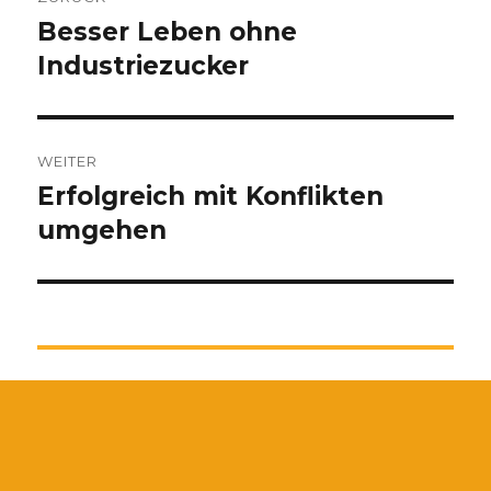
Besser Leben ohne
Vorheriger
Beitrag:
Industriezucker
WEITER
Erfolgreich mit Konflikten
Nächster
Beitrag:
umgehen