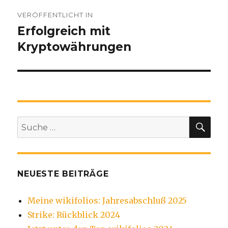
Beitragsnavigation
VERÖFFENTLICHT IN
Erfolgreich mit
Kryptowährungen
SU
Suche
nach:
NEUESTE BEITRÄGE
Meine wikifolios: Jahresabschluß 2025
Strike: Rückblick 2024