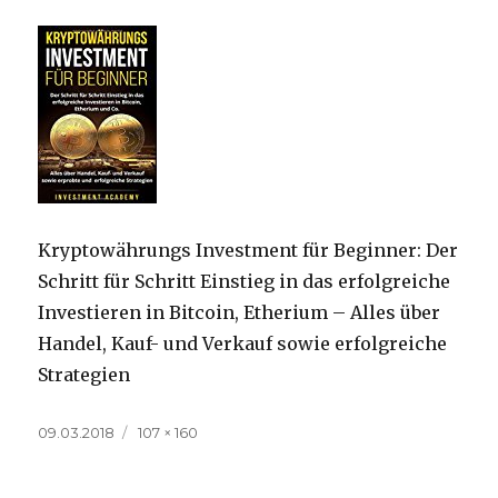
Kryptowährungs Investment für Beginner: Der
Schritt für Schritt Einstieg in das erfolgreiche
Investieren in Bitcoin, Etherium – Alles über
Handel, Kauf- und Verkauf sowie erfolgreiche
Strategien
Veröffentlicht
Volle
09.03.2018
107 × 160
am
Größe