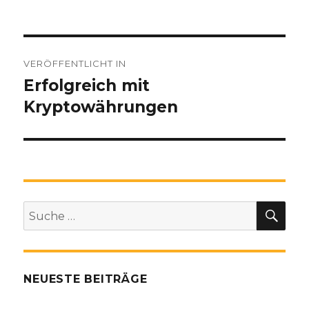
Beitragsnavigation
VERÖFFENTLICHT IN
Erfolgreich mit
Kryptowährungen
SU
Suche
nach:
NEUESTE BEITRÄGE