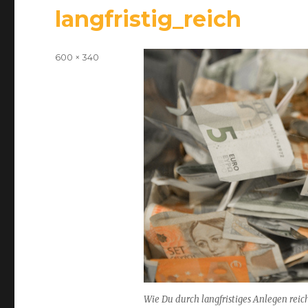
langfristig_reich
Volle
600 × 340
Größe
Wie Du durch langfristiges Anlegen reic