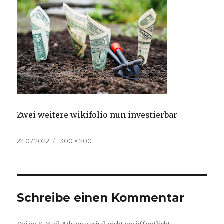
Zwei weitere wikifolio nun investierbar
Veröffentlicht
Volle
22.07.2022
300 × 200
am
Größe
Schreibe einen Kommentar