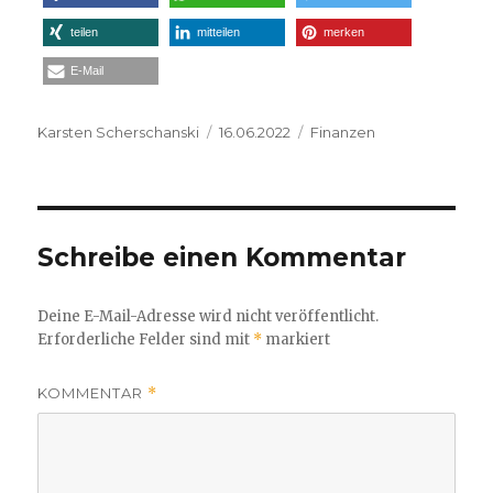
teilen
mitteilen
merken
E-Mail
Autor
Veröffentlicht
Kategorien
Karsten Scherschanski
16.06.2022
Finanzen
am
Schreibe einen Kommentar
Deine E-Mail-Adresse wird nicht veröffentlicht.
Erforderliche Felder sind mit
*
markiert
KOMMENTAR
*