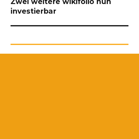
Zwei weitere wikifolio nun
Nächster
Beitrag:
investierbar