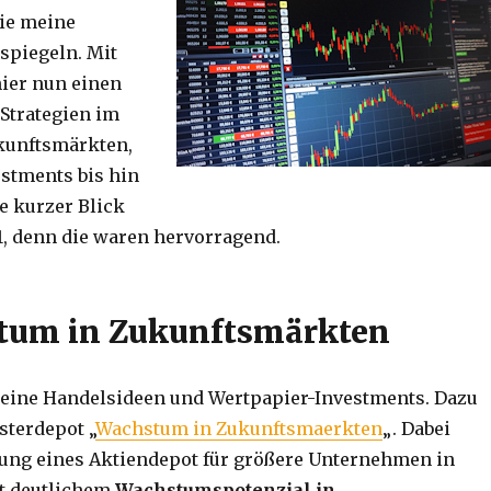
die meine
spiegeln. Mit
hier nun einen
 Strategien im
kunftsmärkten,
stments bis hin
 kurzer Blick
1, denn die waren hervorragend.
tum in Zukunftsmärkten
eine Handelsideen und Wertpapier-Investments. Dazu
sterdepot „
Wachstum in Zukunftsmaerkten
„. Dabei
dung eines Aktiendepot für größere Unternehmen in
t deutlichem
Wachstumspotenzial in