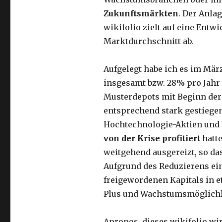
Zukunftsmärkten
. Der Anlag
wikifolio zielt auf eine Ent
Marktdurchschnitt ab.
Aufgelegt habe ich es im März
insgesamt bzw. 28% pro Jahr 
Musterdepots mit Beginn der 
entsprechend stark gestiegen.
Hochtechnologie-Aktien und
von der Krise profitiert
hatte
weitgehend ausgereizt, so das
Aufgrund des Reduzierens ein
freigewordenen Kapitals in et
Plus und Wachstumsmöglichke
Apropos, dieses wikifolio wir