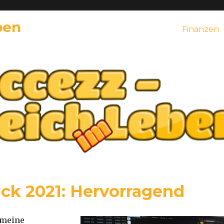
ben
Finanzen
ick 2021: Hervorragend
s meine