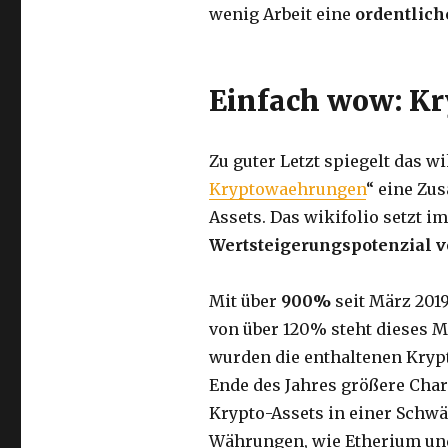
wenig Arbeit eine
ordentlich
Einfach wow: K
Zu guter Letzt spiegelt das w
Kryptowaehrungen
“ eine Zu
Assets. Das wikifolio setzt i
Wertsteigerungspotenzial 
Mit über
900%
seit März 201
von über 120% steht dieses M
wurden die enthaltenen Kryp
Ende des Jahres größere Char
Krypto-Assets in einer Schw
Währungen, wie Etherium und 