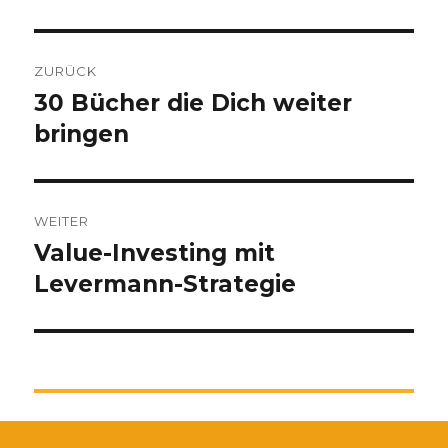
Beitragsnavigation
ZURÜCK
30 Bücher die Dich weiter
Vorheriger
Beitrag:
bringen
WEITER
Value-Investing mit
Nächster
Beitrag:
Levermann-Strategie