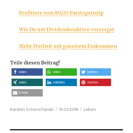
Profitiere vom 80/20 Paretoprinzip
Wie Du mit Dividendenaktien vorsorgst
Mehr Freiheit mit passivem Einkommen
Teile diesen Beitrag!
teilen
teilen
twittern
teilen
mitteilen
merken
E-Mail
Autor
Veröffentlicht
Kategorien
Karsten Scherschanski
19.03.2018
Leben
am